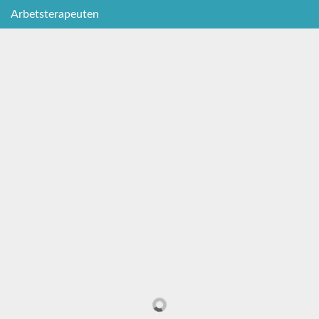
Arbetsterapeuten