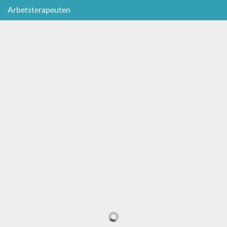
Arbetsterapeuten