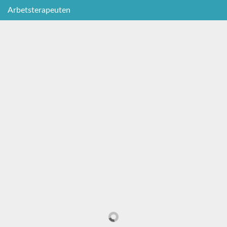
Arbetsterapeuten