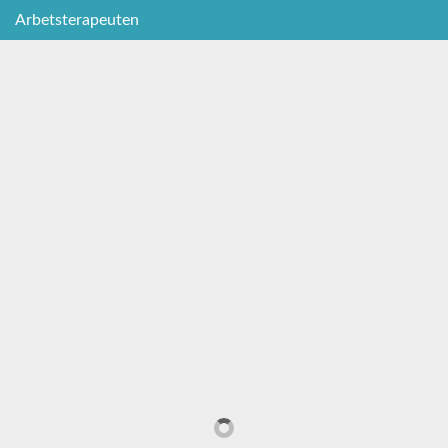
Arbetsterapeuten