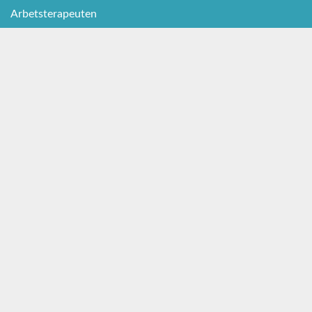
Arbetsterapeuten