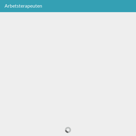
Arbetsterapeuten