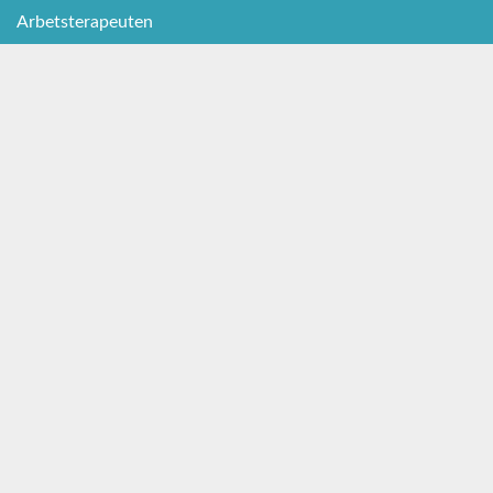
Arbetsterapeuten