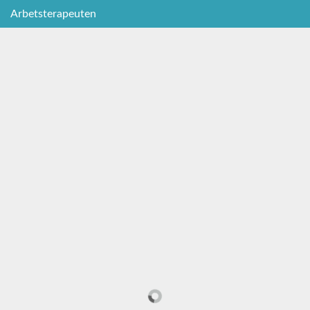
Arbetsterapeuten