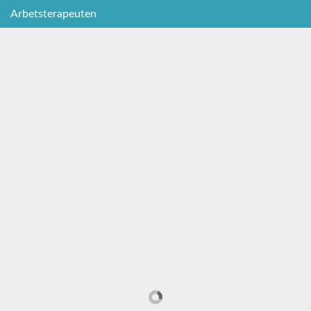
Arbetsterapeuten