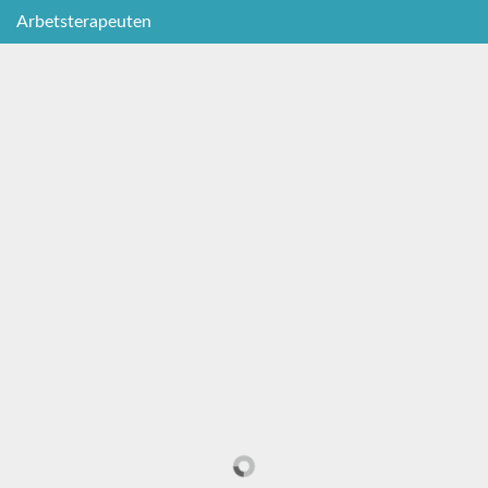
Arbetsterapeuten