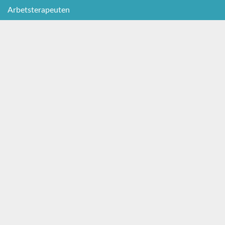
Arbetsterapeuten